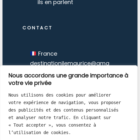
ils en parlent
CONTACT
France
destinationilemaurice@gma
il.com
Nous accordons une grande importance à
votre vie privée
Nous utilisons des cookies pour améliorer 
votre expérience de navigation, vous proposer 
des publicités et des contenus personnalisés 
et analyser notre trafic. En cliquant sur 
Destination Ile Maurice © Copyright
« Tout accepter », vous consentez à 
1998 – 2026
l’utilisation de cookies.