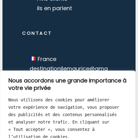
ils en parlent
CONTACT
France
destinationilemaurice@gma
il.com
Nous accordons une grande importance à
votre vie privée
Nous utilisons des cookies pour améliorer 
votre expérience de navigation, vous proposer 
des publicités et des contenus personnalisés 
Destination Ile Maurice © Copyright
et analyser notre trafic. En cliquant sur 
« Tout accepter », vous consentez à 
1998 – 2026
l’utilisation de cookies.