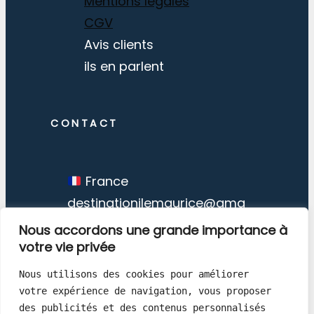
Mentions légales
CGV
Avis clients
ils en parlent
CONTACT
France
destinationilemaurice@gma
il.com
Nous accordons une grande importance à
votre vie privée
Nous utilisons des cookies pour améliorer 
votre expérience de navigation, vous proposer 
des publicités et des contenus personnalisés 