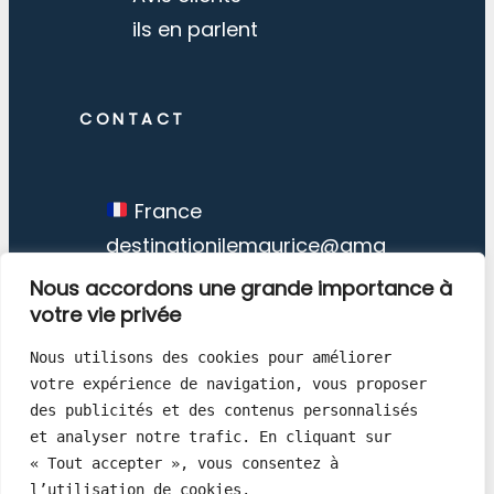
ils en parlent
CONTACT
France
destinationilemaurice@gma
il.com
Nous accordons une grande importance à
votre vie privée
Nous utilisons des cookies pour améliorer 
votre expérience de navigation, vous proposer 
des publicités et des contenus personnalisés 
Destination Ile Maurice © Copyright
et analyser notre trafic. En cliquant sur 
« Tout accepter », vous consentez à 
1998 – 2026
l’utilisation de cookies.