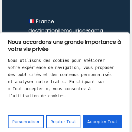
France
destinationilemaurice@gma
il.com
Nous accordons une grande importance à
votre vie privée
Nous utilisons des cookies pour améliorer 
votre expérience de navigation, vous proposer 
des publicités et des contenus personnalisés 
et analyser notre trafic. En cliquant sur 
Destination Ile Maurice © Copyright
« Tout accepter », vous consentez à 
1998 – 2026
l’utilisation de cookies.
Facebook
Instagram
Threads
Personnaliser
Rejeter Tout
Accepter Tout