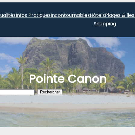
ualités
Infos Pratiques
Incontournables
Hôtels
Plages & îles
Shopping
Pointe Canon
Rechercher