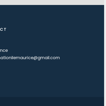
CT
ance
nationilemaurice@gmail.com