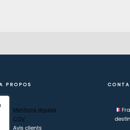
A PROPOS
CONTA
à
Mentions légales
Fr
CGV
desti
Avis clients