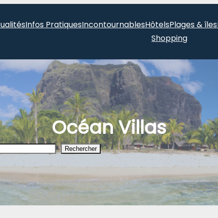
ualités
Infos Pratiques
Incontournables
Hôtels
Plages & îles
Shopping
Océan Villas
Rechercher