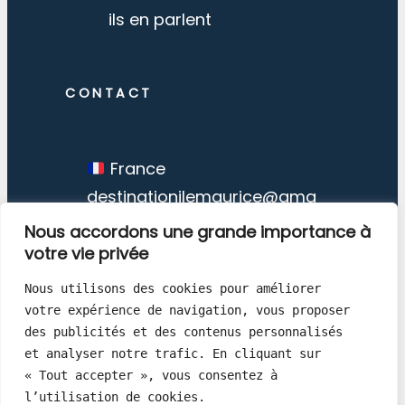
ils en parlent
CONTACT
France
destinationilemaurice@gma
il.com
Nous accordons une grande importance à
votre vie privée
Nous utilisons des cookies pour améliorer 
votre expérience de navigation, vous proposer 
des publicités et des contenus personnalisés 
Destination Ile Maurice © Copyright
et analyser notre trafic. En cliquant sur 
« Tout accepter », vous consentez à 
1998 – 2026
l’utilisation de cookies.